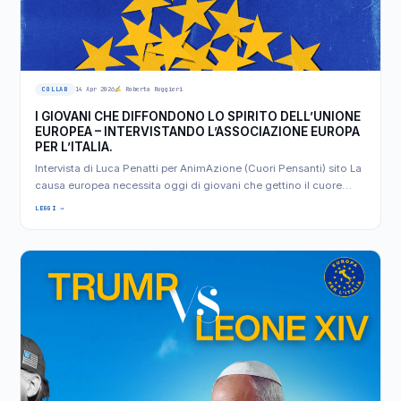
COLLAB
14 Apr 2026
Roberta Ruggieri
I GIOVANI CHE DIFFONDONO LO SPIRITO DELL’UNIONE
EUROPEA – INTERVISTANDO L’ASSOCIAZIONE EUROPA
PER L’ITALIA.
Intervista di Luca Penatti per AnimAzione (Cuori Pensanti) sito La
causa europea necessita oggi di giovani che gettino il cuore…
LEGGI →