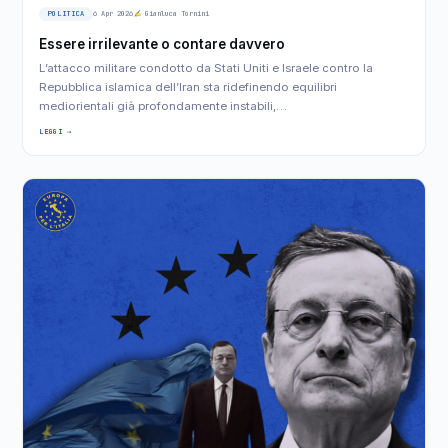
POLITICA
6 Apr 2026
Gianluca Tornini
Essere irrilevante o contare davvero
L’attacco militare condotto da Stati Uniti e Israele contro la
Repubblica islamica dell’Iran sta ridefinendo equilibri
mediorientali già profondamente instabili,…
LEGGI →