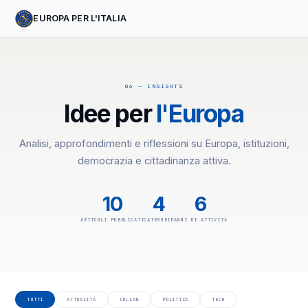
EUROPA PER L'ITALIA
06 — INSIGHTS
Idee per
l'Europa
Analisi, approfondimenti e riflessioni su Europa, istituzioni,
democrazia e cittadinanza attiva.
10
4
6
ARTICOLI PUBBLICATI
CATEGORIE
ANNI DI ATTIVITÀ
TUTTI
ATTUALITÀ
COLLAB
POLITICA
TECH