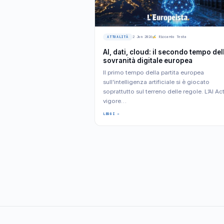
ATTUALITÀ
2 Jun 2026
Riccardo Testa
AI, dati, cloud: il secondo tempo del
sovranità digitale europea
Il primo tempo della partita europea
sull’intelligenza artificiale si è giocato
soprattutto sul terreno delle regole. L’AI Act
vigore…
LEGGI →