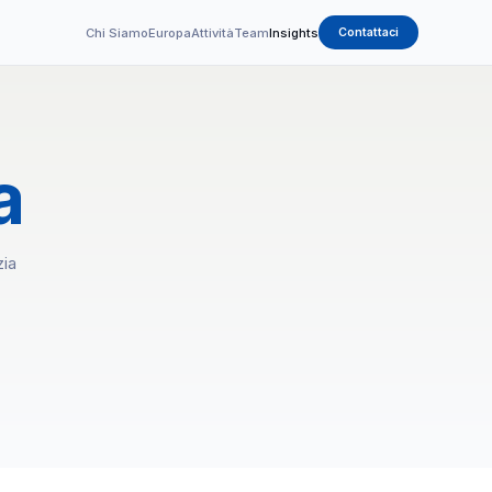
Chi Siamo
Europa
Attività
Team
Insights
Contattaci
a
zia