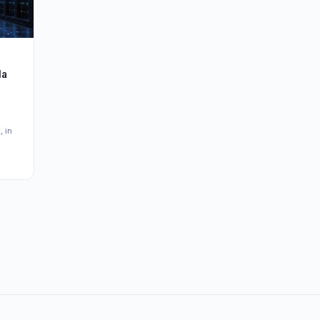
la
, in